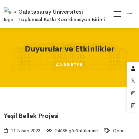
Galatasaray Üniversitesi
Toplumsal Katkı Koordinasyon Birimi
Duyurular ve Etkinlikler
Duyurular ve Etkinlikler
Duyurular ve Etkinlikler
ANASAYFA
ANASAYFA
ANASAYFA
Yeşil Bellek Projesi
11 Nisan 2023
24685 görüntülenme
Genel